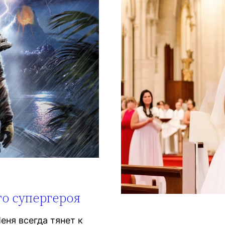
го супергероя
ня всегда тянет к