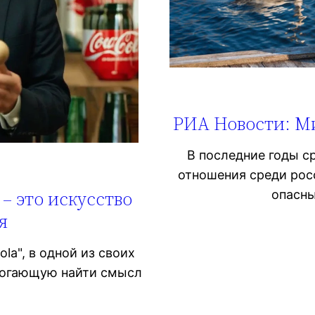
РИА Новости: Ми
В последние годы с
отношения среди росс
– это искусство
опасны
я
la", в одной из своих
могающую найти смысл