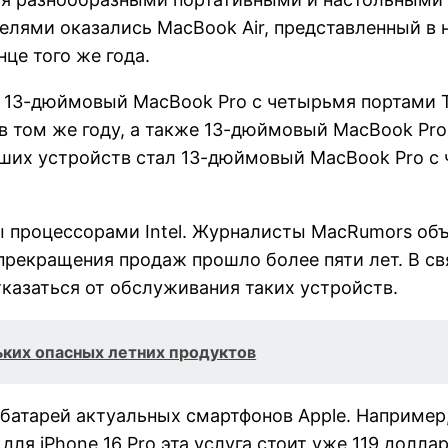
лями оказались MacBook Air, представленный в н
це того же года.
 13-дюймовый MacBook Pro с четырьмя портами Th
том же году, а также 13-дюймовый MacBook Pro,
ших устройств стал 13-дюймовый MacBook Pro с 
 процессорами Intel. Журналисты MacRumors объ
 прекращения продаж прошло более пяти лет. В с
казаться от обслуживания таких устройств.
ьких опасных летних продуктов
 батарей актуальных смартфонов Apple. Наприме
 для iPhone 16 Pro эта услуга стоит уже 119 доллар