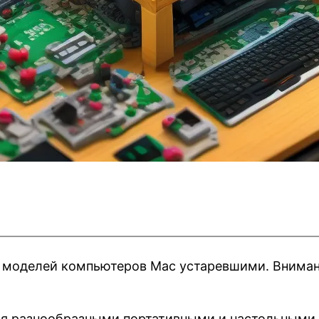
и моделей компьютеров Mac устаревшими. Вниман
ся разнообразными портативными и настольными