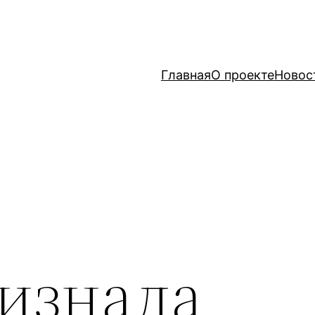
Главная
О проекте
Новос
ризнала