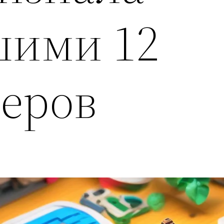
шими 12
еров