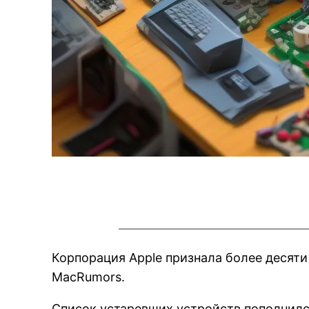
Корпорация Apple признала более десят
MacRumors.
Список устаревших устройств пополнил