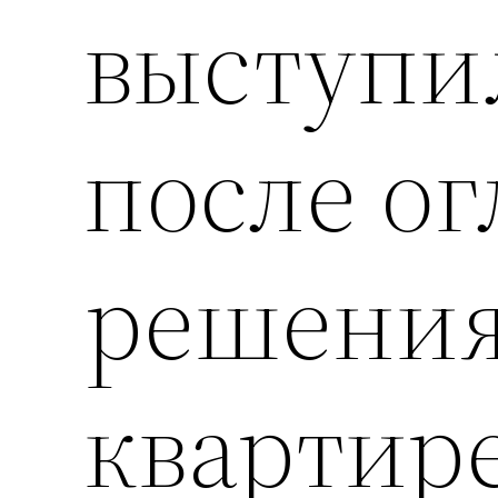
выступи
после о
решения
квартир