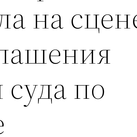
ла на сцен
глашения
 суда по
е