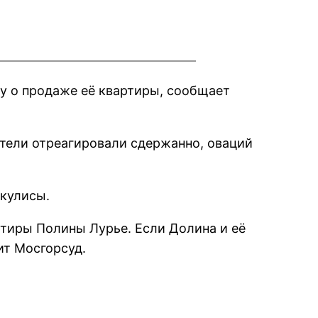
лу о продаже её квартиры, сообщает
ители отреагировали сдержанно, оваций
 кулисы.
ртиры Полины Лурье. Если Долина и её
ит Мосгорсуд.