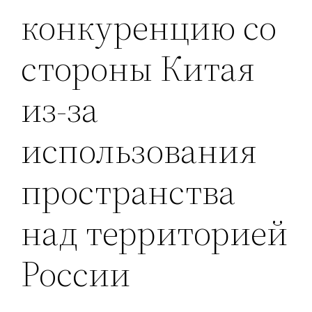
конкуренцию со
стороны Китая
из-за
использования
пространства
над территорией
России