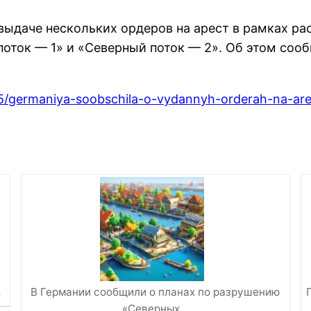
выдаче нескольких ордеров на арест в рамках ра
поток — 1» и «Северный поток — 2». Об этом соо
25/germaniya-soobschila-o-vydannyh-orderah-na-ar
…
В Германии сообщили о планах по разрушению
«Северных…