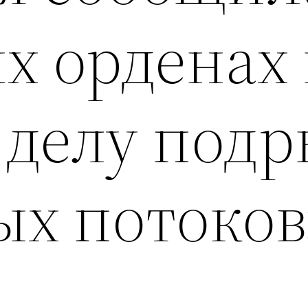
х орденах 
 делу подр
ых потоков