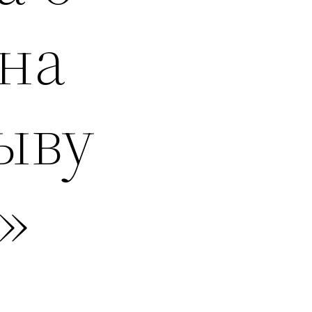
на
ыву
»