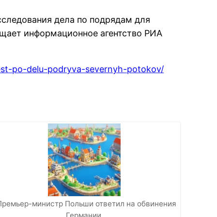
сследования дела по подрядам для
бщает информационное агентство РИА
est-po-delu-podryva-severnyh-potokov/
Премьер-министр Польши ответил на обвинения
Германии…