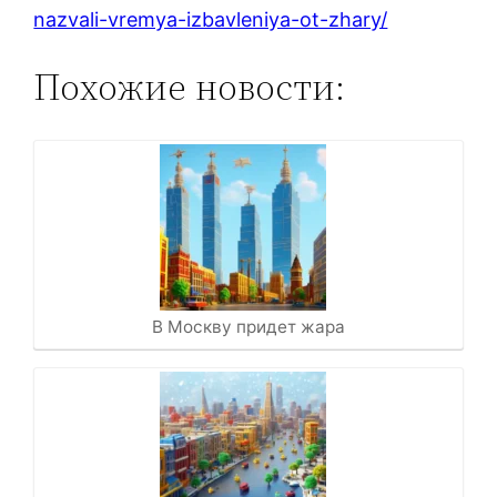
nazvali-vremya-izbavleniya-ot-zhary/
Похожие новости:
В Москву придет жара