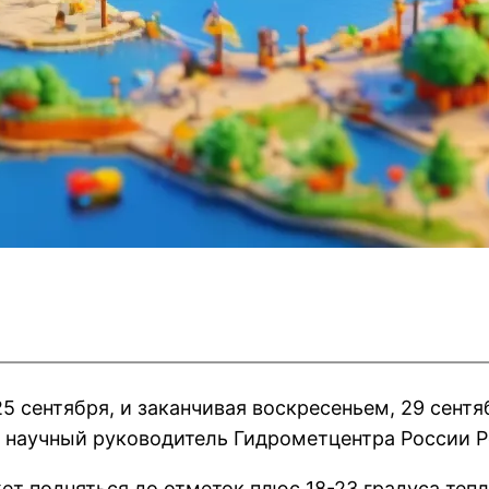
25 сентября, и заканчивая воскресеньем, 29 сент
л научный руководитель Гидрометцентра России 
ет подняться до отметок плюс 18-23 градуса тепл