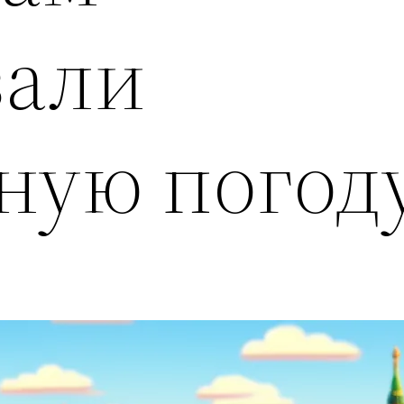
зали
ную погод