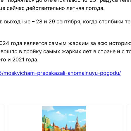
це сейчас действительно летняя погода.
выходные – 28 и 29 сентября, когда столбики т
 2024 года является самым жарким за всю истор
 вошло в тройку самых жарких лет в стране и с т
го и 2021 года.
/25/moskvicham-predskazali-anomalnuyu-pogodu/