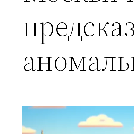
предска
аномаль