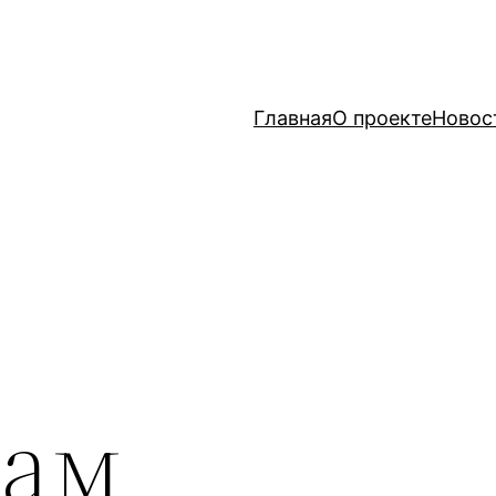
Главная
О проекте
Новос
чам