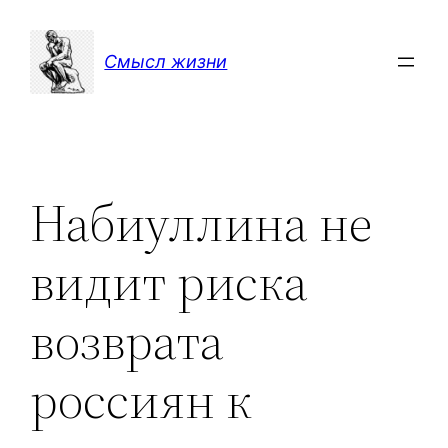
Перейти
к
Смысл жизни
содержимому
Набиуллина не
видит риска
возврата
россиян к