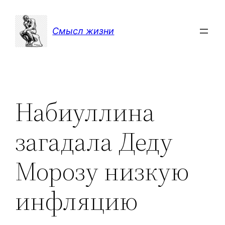
Перейти
к
Смысл жизни
содержимому
Набиуллина
загадала Деду
Морозу низкую
инфляцию