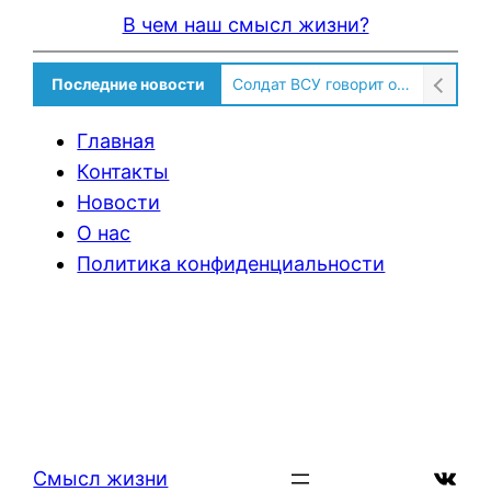
В чем наш смысл жизни?
Последние новости
Солдат ВСУ говорит о том, чтобы продавали топливо для ремонта техники в Угледаре
Главная
Контакты
Новости
О нас
Политика конфиденциальности
ВКон
Смысл жизни