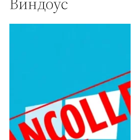
Виндоус