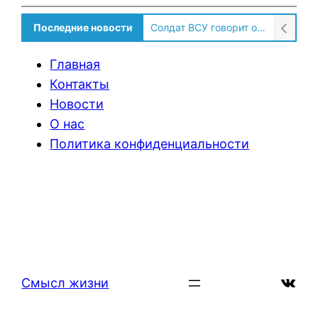
Последние новости
Солдат ВСУ говорит о том, чтобы продавали топливо для ремонта техники в Угледаре
Главная
Контакты
Новости
О нас
Политика конфиденциальности
ВКон
Смысл жизни