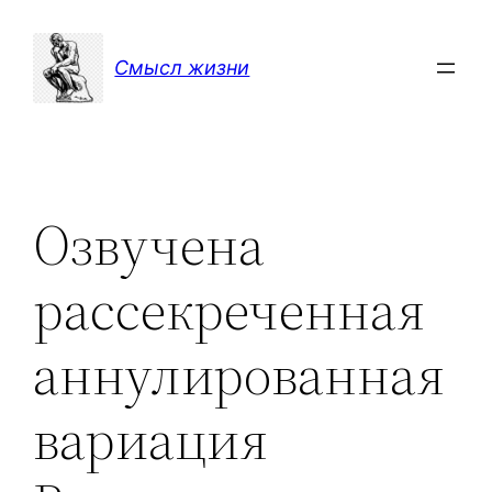
Перейти
к
Смысл жизни
содержимому
Озвучена
рассекреченная
аннулированная
вариация