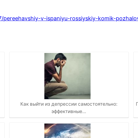
7/pereehavshiy-v-ispaniyu-rossiyskiy-komik-pozhalo
Как выйти из депрессии самостоятельно:
эффективные…