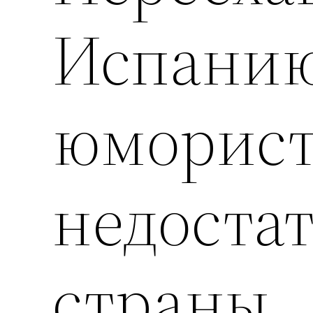
Испанию
юморист
недостат
страны