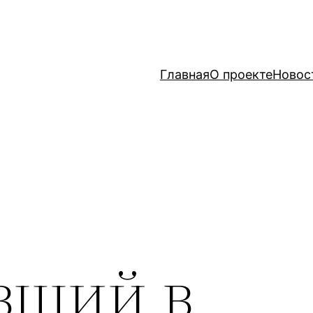
Главная
О проекте
Новос
вший в