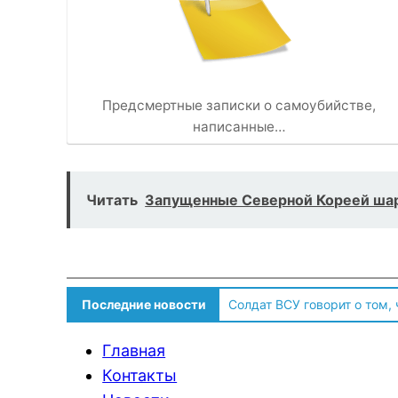
Предсмертные записки о самоубийстве,
написанные…
Читать
Запущенные Северной Кореей шар
Последние новости
Солдат ВСУ говорит о том,
Главная
Контакты