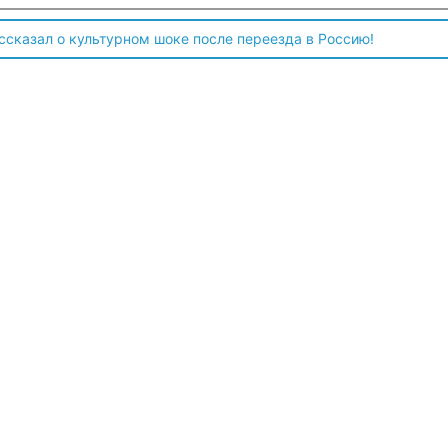
ссказал о культурном шоке после переезда в Россию!
 чтобы продавали топливо для ремонта техники в Угледаре