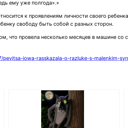
ведь ему уже полгода».»
относится к проявлениям личности своего ребенка
ебенку свободу быть собой с разных сторон.
м, что провела несколько месяцев в машине со 
27/pevitsa-iowa-rasskazala-o-razluke-s-malenkim-sy