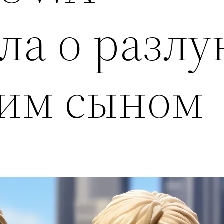
ла о разлу
им сыном