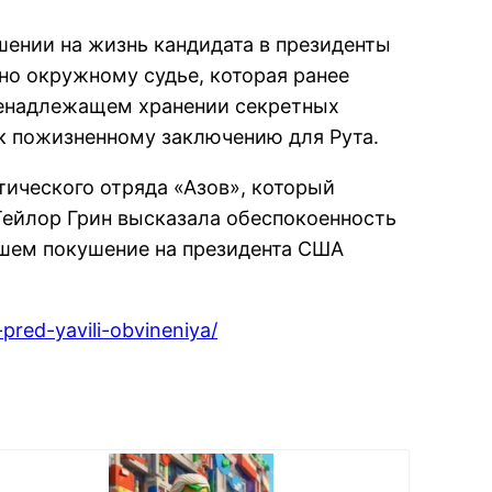
ении на жизнь кандидата в президенты
но окружному судье, которая ранее
ненадлежащем хранении секретных
 к пожизненному заключению для Рута.
тического отряда «Азов», который
Тейлор Грин высказала обеспокоенность
вшем покушение на президента США
red-yavili-obvineniya/