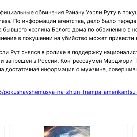
ициальные обвинения Райану Уэсли Руту в покуш
ress. По информации агентства, дело было переда
в бывшего хозяина Белого дома по обвинению в 
инение в покушении на убийство может привести
эсли Рут снялся в ролике в поддержку националис
 и запрещен в России. Конгрессвумен Марджори 
лена достаточная информация о мужчине, соверши
25/pokushavshemusya-na-zhizn-trampa-amerikantsu-p