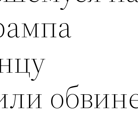
рампа
нцу
или обвин