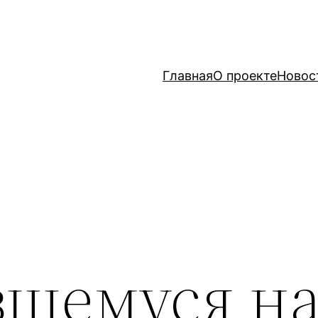
Главная
О проекте
Новос
шемуся н