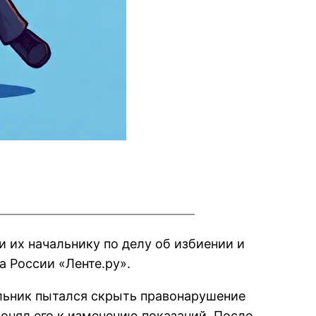
 их начальнику по делу об избиении и
 России «Ленте.ру».
альник пытался скрыть правонарушение
онял его к изменению показаний. После