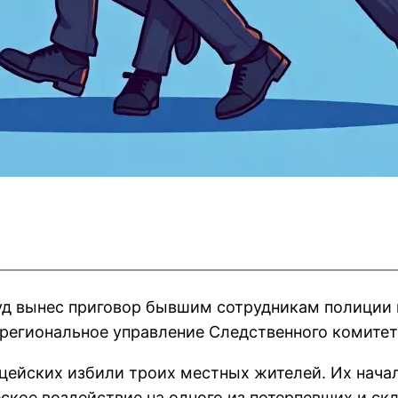
д вынес приговор бывшим сотрудникам полиции и
региональное управление Следственного комитета
ицейских избили троих местных жителей. Их нач
кое воздействие на одного из потерпевших и скл