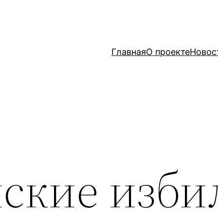
Главная
О проекте
Новос
ские изби