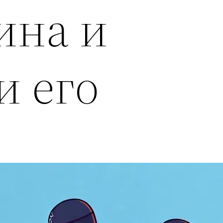
ина и
и его