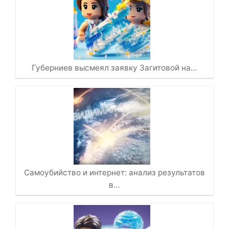
Губерниев высмеял заявку Загитовой на…
Самоубийство и интернет: анализ результатов
в…