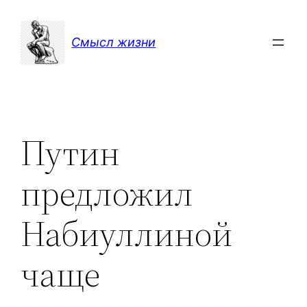
Перейти
к
Смысл жизни
содержимому
Путин
предложил
Набиуллиной
чаще