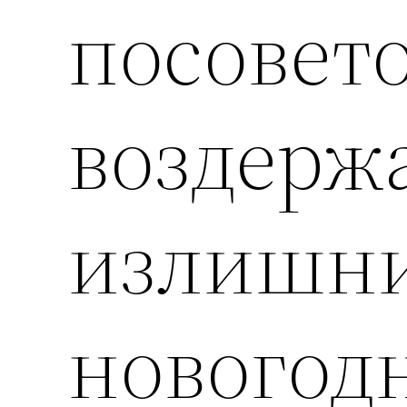
посовет
воздержа
излишни
новогод