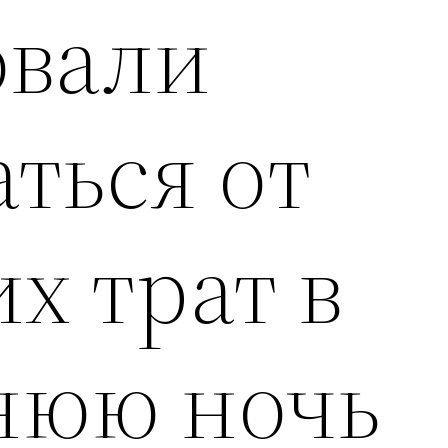
овали
ться от
х трат в
нюю ночь