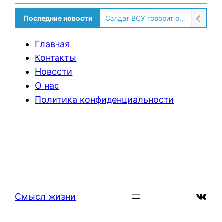
Последние новости
Солдат ВСУ говорит о том, чтобы продавали топливо для ремонта техники в Угледаре
Главная
Контакты
Новости
О нас
Политика конфиденциальности
ВКон
Смысл жизни