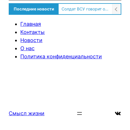
Последние новости
Солдат ВСУ говорит о том, чтобы продавали топливо для ремонта техники в Угледаре
Главная
Контакты
Новости
О нас
Политика конфиденциальности
ВКон
Смысл жизни