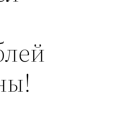
блей
ны!