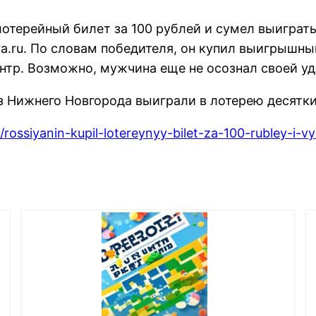
терейный билет за 100 рублей и сумел выиграть
a.ru. По словам победителя, он купил выигрышны
ентр. Возможно, мужчина еще не осознал своей уд
 из Нижнего Новгорода выиграли в лотерею десятк
rossiyanin-kupil-lotereynyy-bilet-za-100-rubley-i-vyi