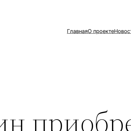
Главная
О проекте
Новос
ин приобр