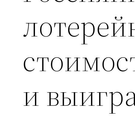
лотерей
стоимос
и выигр