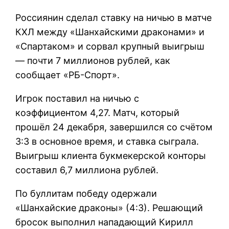
Россиянин сделал ставку на ничью в матче
КХЛ между «Шанхайскими драконами» и
«Спартаком» и сорвал крупный выигрыш
— почти 7 миллионов рублей, как
сообщает «РБ-Спорт».
Игрок поставил на ничью с
коэффициентом 4,27. Матч, который
прошёл 24 декабря, завершился со счётом
3:3 в основное время, и ставка сыграла.
Выигрыш клиента букмекерской конторы
составил 6,7 миллиона рублей.
По буллитам победу одержали
«Шанхайские драконы» (4:3). Решающий
бросок выполнил нападающий Кирилл