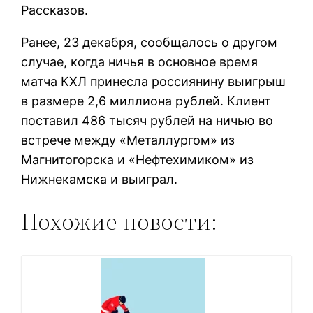
Рассказов.
Ранее, 23 декабря, сообщалось о другом
случае, когда ничья в основное время
матча КХЛ принесла россиянину выигрыш
в размере 2,6 миллиона рублей. Клиент
поставил 486 тысяч рублей на ничью во
встрече между «Металлургом» из
Магнитогорска и «Нефтехимиком» из
Нижнекамска и выиграл.
Похожие новости: