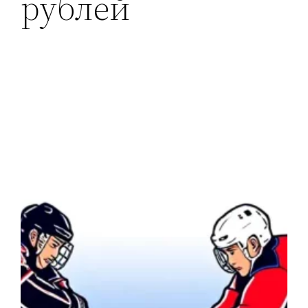
рублей