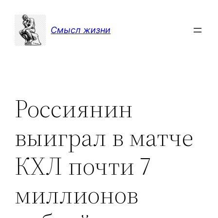
Перейти
к
Смысл жизни
содержимому
Россиянин
выиграл в матче
КХЛ почти 7
миллионов