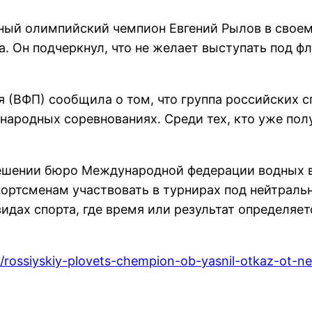
ный олимпийский чемпион Евгений Рылов в своем
са. Он подчеркнул, что не желает выступать под 
 (ВФП) сообщила о том, что группа российских с
народных соревнованиях. Среди тех, кто уже по
решении бюро Международной федерации водных ви
ортсменам участвовать в турнирах под нейтраль
видах спорта, где время или результат определ
0/rossiyskiy-plovets-chempion-ob-yasnil-otkaz-ot-ne