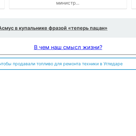
министр…
смус в купальнике фразой «теперь пацан»
В чем наш смысл жизни?
 чтобы продавали топливо для ремонта техники в Угледаре