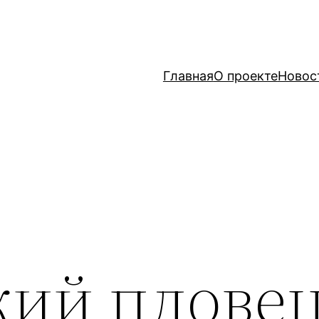
Главная
О проекте
Новос
кий плове