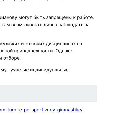
рианову могут быть запрещены к работе.
стам возможность лично наблюдать за
мужских и женских дисциплинах на
альной принадлежности. Однако
м отборе.
римут участие индивидуальные
kom-turnire-po-sportivnoy-gimnastike/