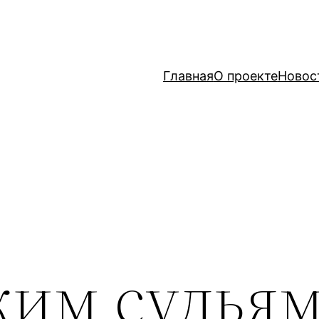
Главная
О проекте
Новос
ким судья