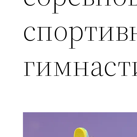
спортив
гимнаст