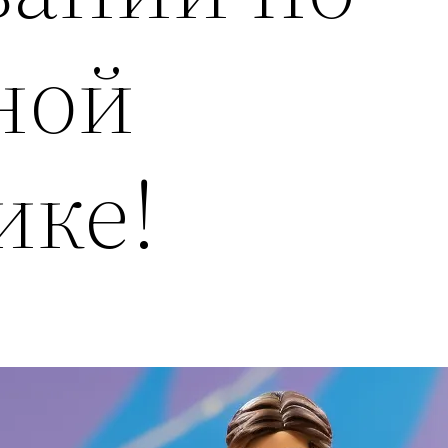
ной
ике!