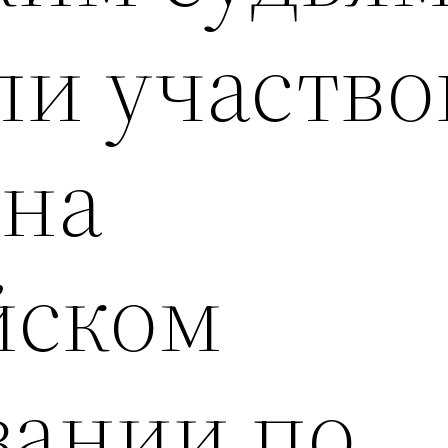
ли участво
 на
йском
вании по