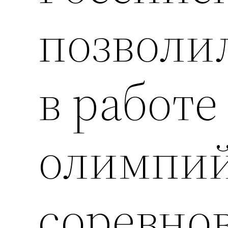
позволи
в работе
олимпи
соревно