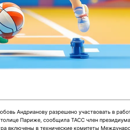
юбовь Андрианову разрешено участвовать в рабо
столице Париже, сообщила ТАСС член президиум
тра включены в технические комитеты Междунар