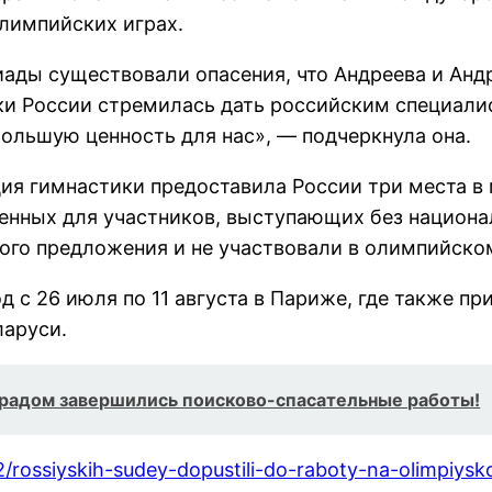
Олимпийских играх.
ады существовали опасения, что Андреева и Анд
ки России стремилась дать российским специали
ольшую ценность для нас», — подчеркнула она.
я гимнастики предоставила России три места в 
аченных для участников, выступающих без национ
ого предложения и не участвовали в олимпийско
 с 26 июля по 11 августа в Париже, где также п
ларуси.
градом завершились поисково-спасательные работы!
2/rossiyskih-sudey-dopustili-do-raboty-na-olimpiys