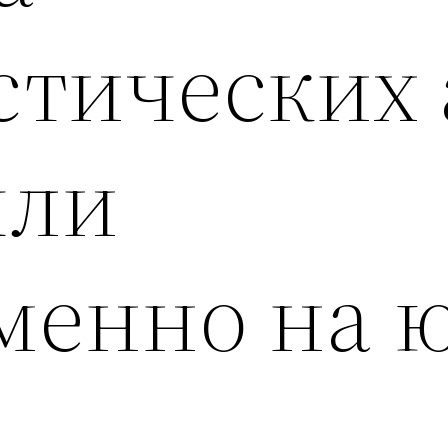
стических 
шли
менно на 