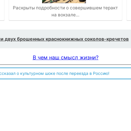
Раскрыты подробности о совершившем теракт
на вокзале…
и двух брошенных краснокнижных соколов-кречетов
В чем наш смысл жизни?
ссказал о культурном шоке после переезда в Россию!
 чтобы продавали топливо для ремонта техники в Угледаре