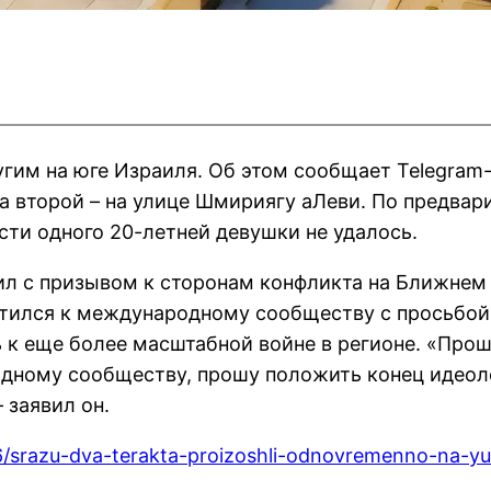
угим на юге Израиля. Об этом сообщает Telegram-
а второй – на улице Шмириягу аЛеви. По предвар
сти одного 20-летней девушки не удалось.
л с призывом к сторонам конфликта на Ближнем 
ратился к международному сообществу с просьбой
 к еще более масштабной войне в регионе. «Прош
дному сообществу, прошу положить конец идеоло
 заявил он.
6/srazu-dva-terakta-proizoshli-odnovremenno-na-yug