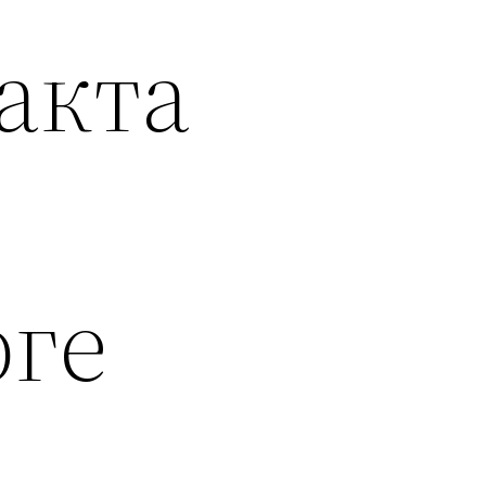
акта
юге