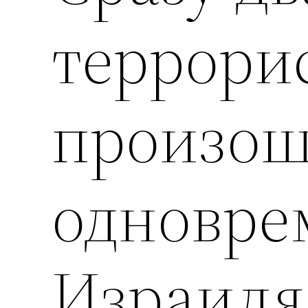
террори
произо
одновре
Израиля