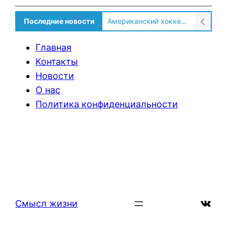
Последние новости
Американский хоккеист рассказал о культурном шоке после переезда в Россию!
Главная
Контакты
Новости
О нас
Политика конфиденциальности
ВКон
Смысл жизни