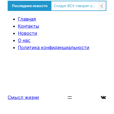
Последние новости
Солдат ВСУ говорит о том, чтобы продавали топливо для ремонта техники в Угледаре
Главная
Контакты
Новости
О нас
Политика конфиденциальности
ВКон
Смысл жизни