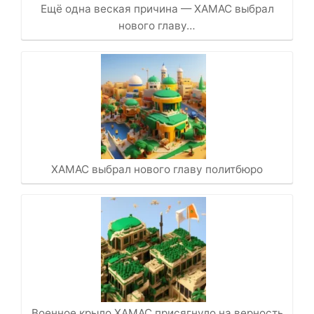
Ещё одна веская причина — ХАМАС выбрал
нового главу…
ХАМАС выбрал нового главу политбюро
Военное крыло ХАМАС присягнуло на верность