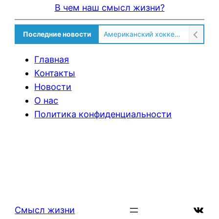
В чем наш смысл жизни?
Американский хоккеист рассказал о культурном шоке после переезда в Россию!
Последние новости
Солдат ВСУ говорит о том, чтобы продавали топливо для ремонта техники в Угледаре
Главная
Контакты
Новости
О нас
Политика конфиденциальности
ВКон
Смысл жизни