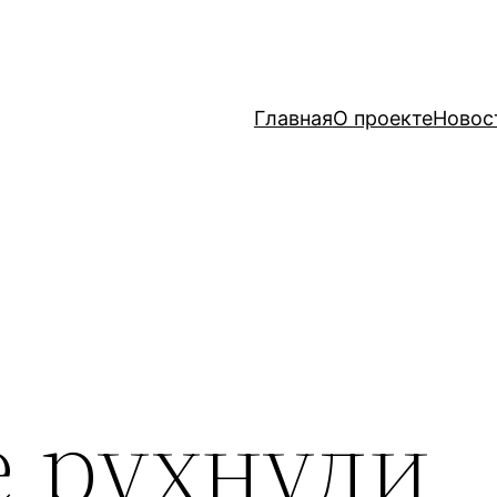
Главная
О проекте
Новос
е рухнули