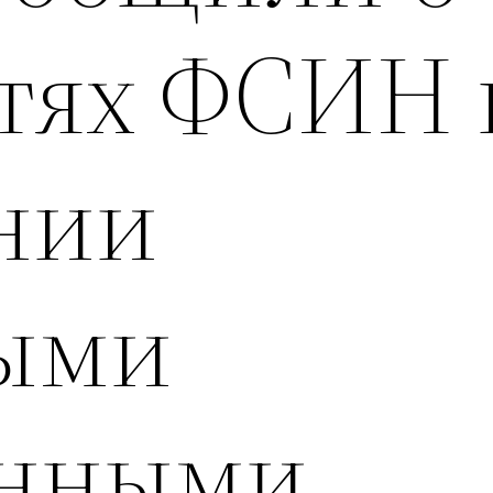
тях ФСИН 
нии
ыми
енными