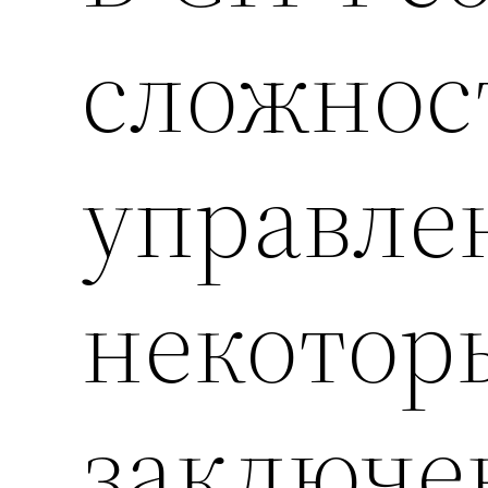
сложнос
управле
некотор
заключ