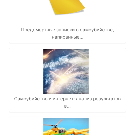
Предсмертные записки о самоубийстве,
написанные…
Самоубийство и интернет: анализ результатов
в…