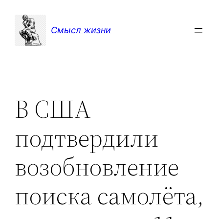
Перейти
к
Смысл жизни
содержимому
В США
подтвердили
возобновление
поиска самолёта,