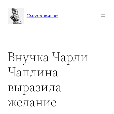
Перейти
к
Смысл жизни
содержимому
Внучка Чарли
Чаплина
выразила
желание