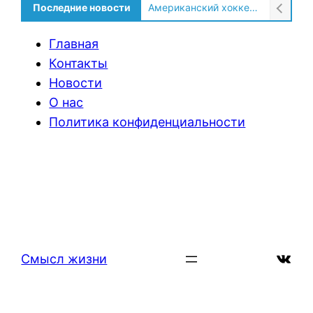
Alternative:
Последние новости
Американский хоккеист рассказал о культурном шоке после переезда в Россию!
Главная
Контакты
Новости
О нас
Политика конфиденциальности
ВКон
Смысл жизни