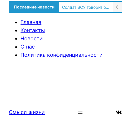
Alternative:
Последние новости
Солдат ВСУ говорит о том, чтобы продавали топливо для ремонта техники в Угледаре
Главная
Контакты
Новости
О нас
Политика конфиденциальности
ВКон
Смысл жизни