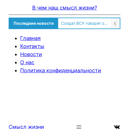
В чем наш смысл жизни?
Последние новости
Солдат ВСУ говорит о том, чтобы продавали топливо для ремонта техники в Угледаре
Главная
Контакты
Новости
О нас
Политика конфиденциальности
ВКон
Смысл жизни