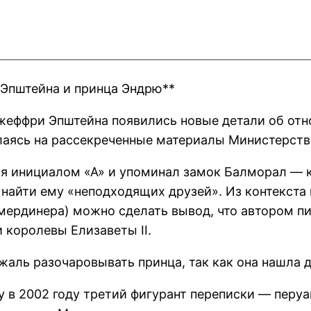
 Эпштейна и принца Эндрю**
Джеффри Эпштейна появились новые детали об от
ылаясь на рассекреченные материалы Министерст
ся инициалом «А» и упоминал замок Балморал — 
найти ему «неподходящих друзей». Из контекста 
амердинера) можно сделать вывод, что автором п
 королевы Елизаветы II.
 жаль разочаровывать принца, так как она нашла 
у в 2002 году третий фигурант переписки — перу