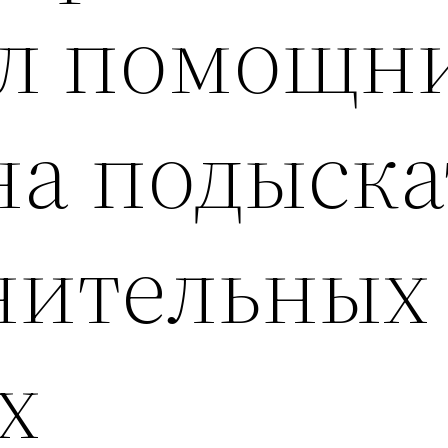
л помощн
а подыска
нительных
х