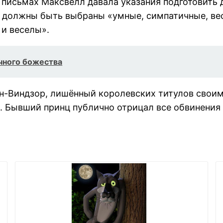
 письмах Максвелл давала указания подготовить 
а должны быть выбраны «умные, симпатичные, ве
и веселы».
чного божества
-Виндзор, лишённый королевских титулов своим 
. Бывший принц публично отрицал все обвинения 