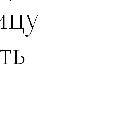
ицу
ть