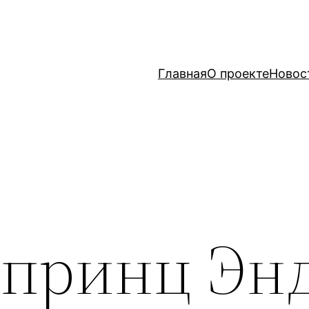
Главная
О проекте
Новос
 принц Эн