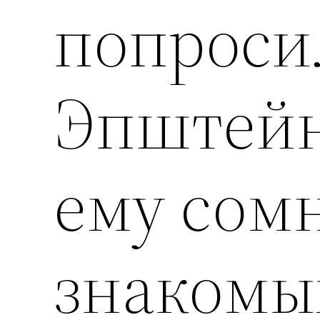
попроси
Эпштейн
ему сом
знакомы