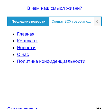
В чем наш смысл жизни?
Последние новости
Солдат ВСУ говорит о том, чтобы продавали топливо для ремонта техники в Угледаре
Главная
Контакты
Новости
О нас
Политика конфиденциальности
ВКон
Смысл жизни