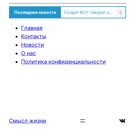
Последние новости
Солдат ВСУ говорит о том, чтобы продавали топливо для ремонта техники в Угледаре
Главная
Контакты
Новости
О нас
Политика конфиденциальности
ВКон
Смысл жизни