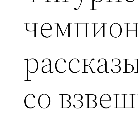
чемпион
рассказы
со взве