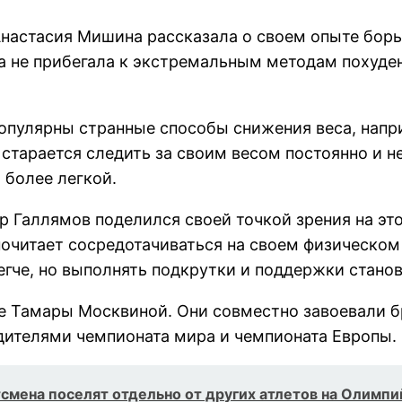
настасия Мишина рассказала о своем опыте борь
да не прибегала к экстремальным методам похуде
опулярны странные способы снижения веса, напр
 старается следить за своим весом постоянно и н
 более легкой.
 Галлямов поделился своей точкой зрения на это 
читает сосредотачиваться на своем физическом с
егче, но выполнять подкрутки и поддержки стано
пе Тамары Москвиной. Они совместно завоевали 
едителями чемпионата мира и чемпионата Европы.
мена поселят отдельно от других атлетов на Олимпи