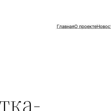
Главная
О проекте
Новос
тка-