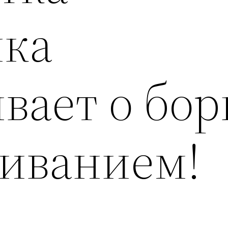
ка
вает о бор
шиванием!