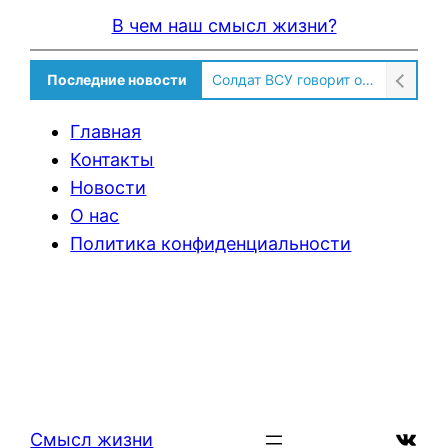
В чем наш смысл жизни?
Последние новости
Солдат ВСУ говорит о том, чтобы продавали топливо для ремонта техники в Угледаре
Главная
Контакты
Новости
О нас
Политика конфиденциальности
ВКон
Смысл жизни