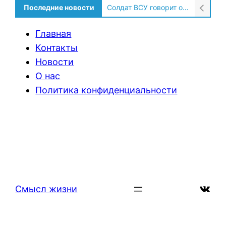
Последние новости
Солдат ВСУ говорит о том, чтобы продавали топливо для ремонта техники в Угледаре
Главная
Контакты
Новости
О нас
Политика конфиденциальности
ВКон
Смысл жизни