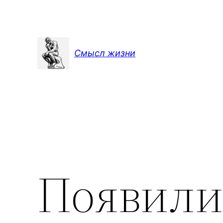
Перейти
к
содержимому
Смысл жизни
Появили