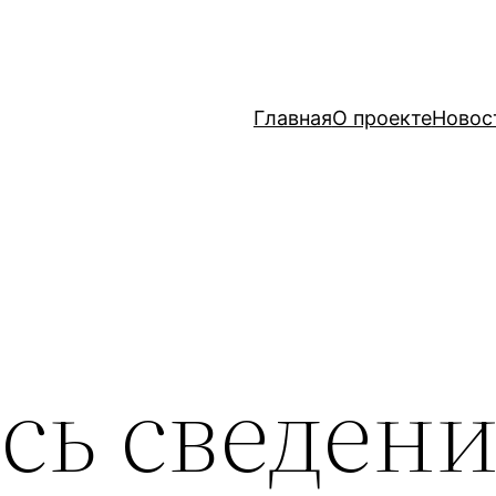
Главная
О проекте
Новос
сь сведени