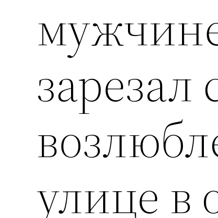
мужчине
зарезал 
возлюбл
улице в 