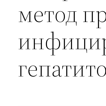
метод п
инфици
гепатит