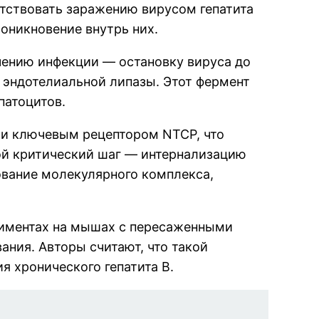
ятствовать заражению вирусом гепатита
роникновение внутрь них.
ечению инфекции — остановку вируса до
 эндотелиальной липазы. Этот фермент
патоцитов.
 и ключевым рецептором NTCP, что
рой критический шаг — интернализацию
ование молекулярного комплекса,
ериментах на мышах с пересаженными
ания. Авторы считают, что такой
 хронического гепатита B.