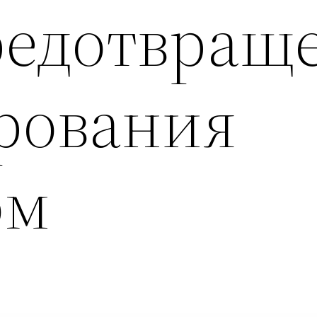
редотвращ
рования
ом