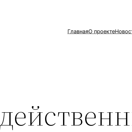
Главная
О проекте
Новос
 действен