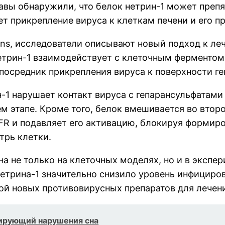
авы обнаружили, что белок нетрин-1 может преп
ет прикрепление вируса к клеткам печени и его п
ens, исследователи описывают новый подход к л
нетрин-1 взаимодействует с клеточным ферментом
посредник прикрепления вируса к поверхности ге
-1 нарушает контакт вируса с гепарансульфатами
м этапе. Кроме того, белок вмешивается во вто
GFR и подавляет его активацию, блокируя формир
трь клетки.
а не только на клеточных моделях, но и в эксп
етрина-1 значительно снизило уровень инфициров
й новых противовирусных препаратов для лечения
ирующий нарушения сна