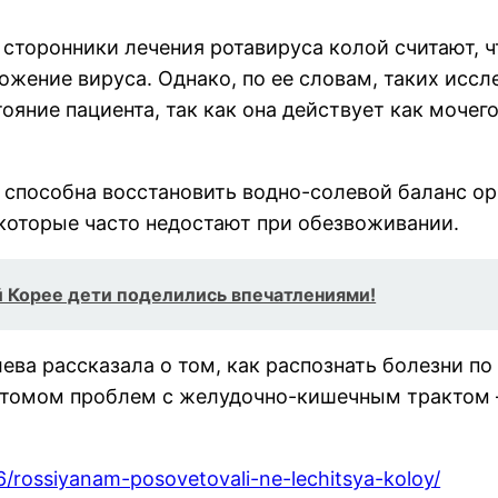
о сторонники лечения ротавируса колой считают, 
жение вируса. Однако, по ее словам, таких иссле
яние пациента, так как она действует как мочег
е способна восстановить водно-солевой баланс о
 которые часто недостают при обезвоживании.
й Корее дети поделились впечатлениями!
ева рассказала о том, как распознать болезни по
мптомом проблем с желудочно-кишечным трактом 
6/rossiyanam-posovetovali-ne-lechitsya-koloy/