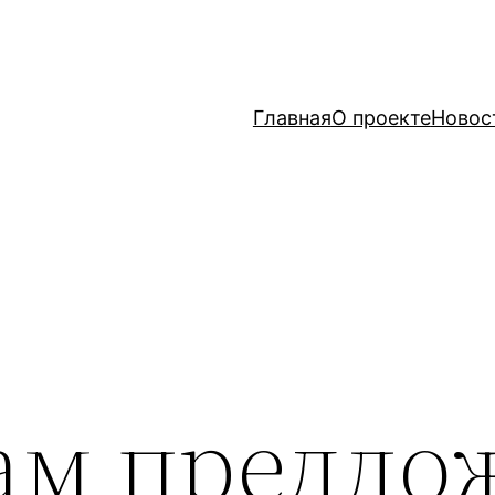
Главная
О проекте
Новос
ам предло