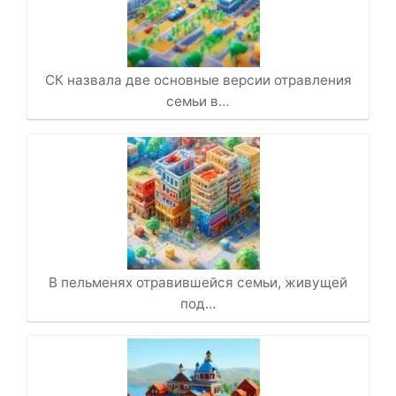
СК назвала две основные версии отравления
семьи в…
В пельменях отравившейся семьи, живущей
под…