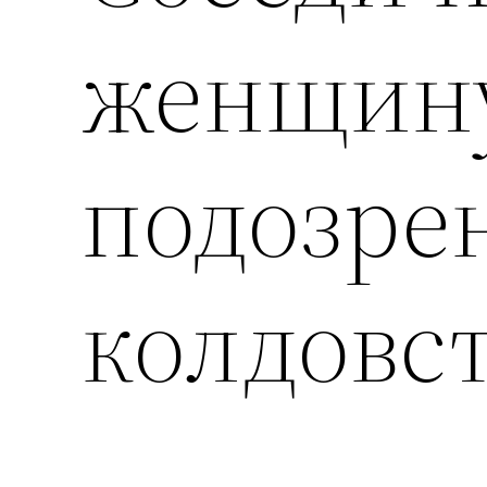
женщину
подозре
колдовс