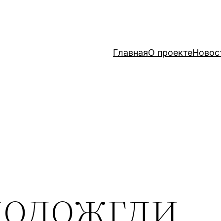
Главная
О проекте
Новос
подожгли