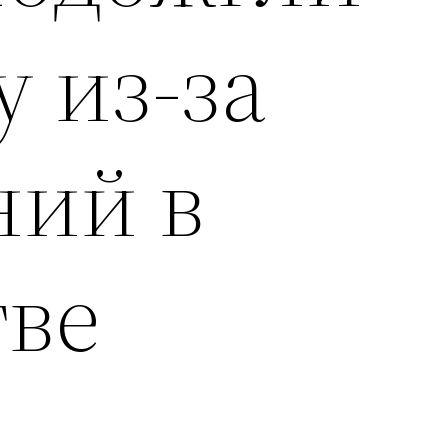
 из-за
ний в
тве