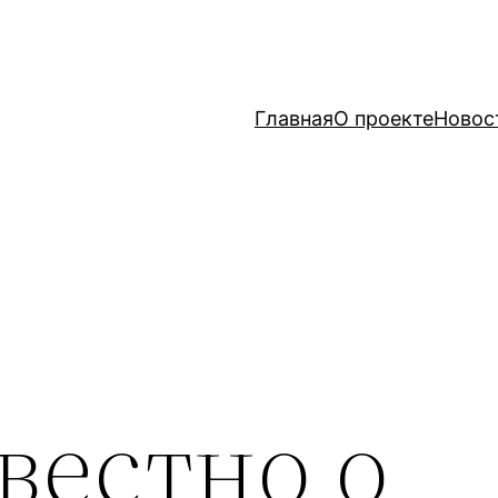
Главная
О проекте
Новос
вестно о