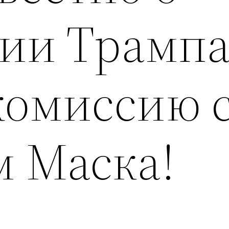
ии Трамп
комиссию 
м Маска!