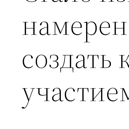
намерен
создать 
участие