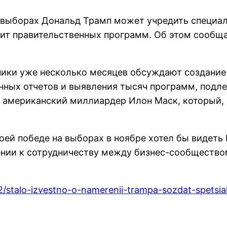
х выборах Дональд Трамп может учредить специа
ит правительственных программ. Об этом сообща
тники уже несколько месяцев обсуждают создание
енных отчетов и выявления тысяч программ, по
 американский миллиардер Илон Маск, который, п
оей победе на выборах в ноябре хотел бы видеть 
ении к сотрудничеству между бизнес-сообщество
02/stalo-izvestno-o-namerenii-trampa-sozdat-spetsi