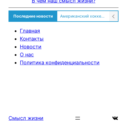
В чем наш смысл жизни?
Последние новости
Американский хоккеист рассказал о культурном шоке после переезда в Россию!
Главная
Контакты
Новости
О нас
Политика конфиденциальности
ВКон
Смысл жизни