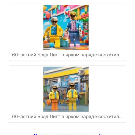
60-летний Брэд Питт в ярком наряде восхитил…
60-летний Брэд Питт в ярком наряде восхитил…