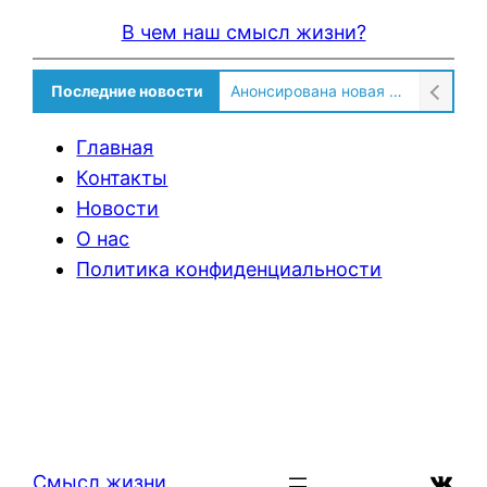
В чем наш смысл жизни?
Последние новости
Анонсирована новая встреча «ядерного клуба»
Главная
Контакты
Новости
О нас
Политика конфиденциальности
ВКон
Смысл жизни